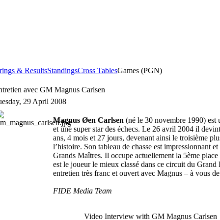
rings & Results
Standings
Cross Tables
Games (PGN)
ntretien avec GM Magnus Carlsen
uesday, 29 April 2008
Magnus Øen Carlsen
(né le 30 novembre 1990) est
et une super star des échecs. Le 26 avril 2004 il devi
ans, 4 mois et 27 jours, devenant ainsi le troisième p
l’histoire. Son tableau de chasse est impressionnant et il
Grands Maîtres. Il occupe actuellement la 5ème place
est le joueur le mieux classé dans ce circuit du Grand
entretien très franc et ouvert avec Magnus – à vous de 
FIDE Media Team
Video Interview with GM Magnus Carlsen