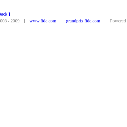
Back ]
 2008 - 2009 |
www.fide.com
|
grandprix.fide.com
| Powered by