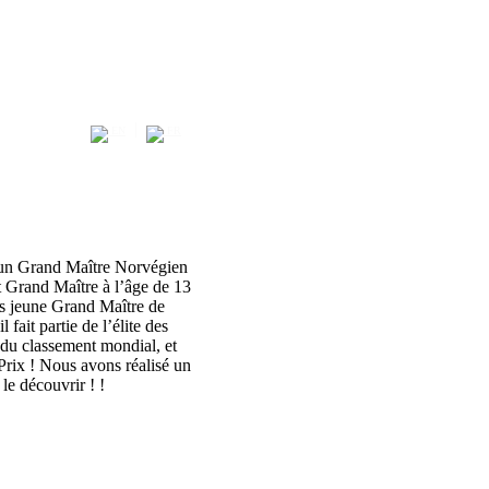
|
EN
FR
 un Grand Maître Norvégien
nt Grand Maître à l’âge de 13
lus jeune Grand Maître de
 fait partie de l’élite des
 du classement mondial, et
 Prix ! Nous avons réalisé un
le découvrir ! !